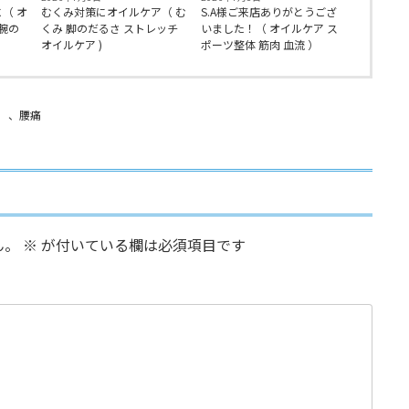
（ オ
むくみ対策にオイルケア（ む
S.A様ご来店ありがとうござ
腕の
くみ 脚のだるさ ストレッチ
いました！（ オイルケア ス
オイルケア )
ポーツ整体 筋肉 血流 ）
、
腰痛
ん。
※
が付いている欄は必須項目です