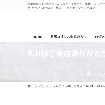
コ
ナ
綾瀬駅徒歩4分のコンディショニングサロン 整体 リラクゼー
ン
ビ
室リラックスサロン 整体 リラクゼーションサロン
テ
ゲ
ン
ー
ツ
シ
へ
ョ
ス
ン
HOME
首肩コリにお悩みの方へ
施術メ
キ
に
ッ
移
R.H様ご来店ありがと
プ
動
202
トップページ
ブログ
スポーツ整体
R.H様ご来店