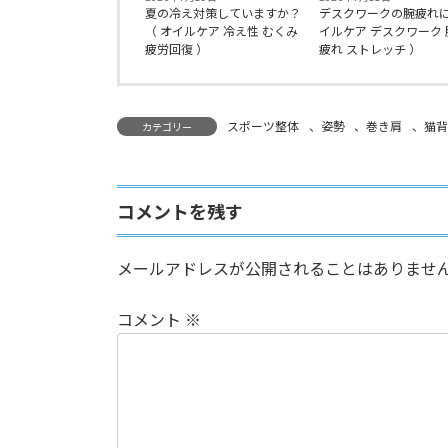
夏の冷え対策していますか？
デスクワークの腕疲れに
（ オイルケア 冷え性 むくみ
イルケア デスクワーク 
疲労回復 ）
疲れ ストレッチ ）
スポーツ整体
、
姿勢
、
巻き肩
、
猫背
カテゴリー
コメントを残す
メールアドレスが公開されることはありませ
コメント
※