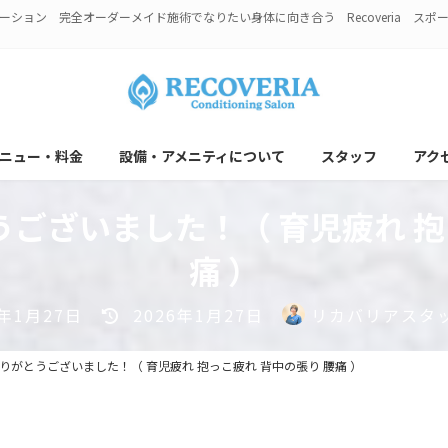
ション 完全オーダーメイド施術でなりたい身体に向き合う Recoveria ス
ニュー・料金
設備・アメニティについて
スタッフ
アク
うございました！（ 育児疲れ 抱
痛 ）
最
6年1月27日
2026年1月27日
リカバリアスタッ
終
更
ありがとうございました！（ 育児疲れ 抱っこ疲れ 背中の張り 腰痛 ）
新
日
時