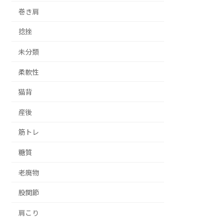
巻き肩
捻挫
未分類
柔軟性
猫背
産後
筋トレ
糖質
老廃物
股関節
肩こり