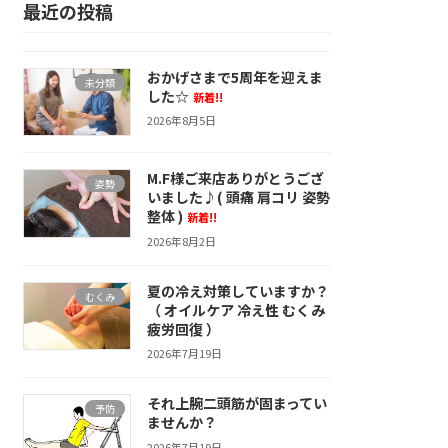
最近の投稿
おかげさまで5周年を迎えま
未分類
した☆
新着!!
2026年8月5日
M.F様ご来店ありがとうござ
姿勢
いました♪( 頭痛 肩コリ 姿勢
整体 )
新着!!
2026年8月2日
夏の冷え対策していますか？
むくみ
（ オイルケア 冷え性 むくみ
疲労回復 ）
2026年7月19日
それ上腕二頭筋が固まってい
予防
ませんか？
2026年7月19日