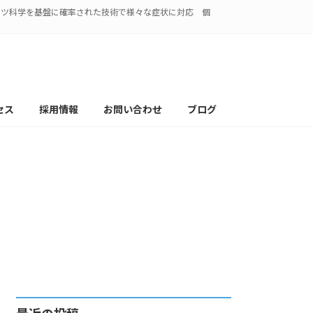
ポーツ科学を基盤に確率された技術で様々な症状に対応 個
セス
採用情報
お問い合わせ
ブログ
 肩こり 猫背 )
アスタッフ
最近の投稿