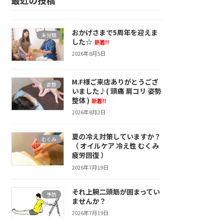
おかげさまで5周年を迎えま
未分類
した☆
新着!!
2026年8月5日
M.F様ご来店ありがとうござ
姿勢
いました♪( 頭痛 肩コリ 姿勢
整体 )
新着!!
2026年8月2日
夏の冷え対策していますか？
むくみ
（ オイルケア 冷え性 むくみ
疲労回復 ）
2026年7月19日
それ上腕二頭筋が固まってい
予防
ませんか？
2026年7月19日