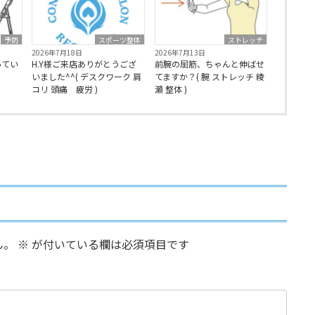
予防
スポーツ整体
ストレッチ
2026年7月18日
2026年7月13日
ってい
H.Y様ご来店ありがとうござ
前腕の屈筋、ちゃんと伸ばせ
いました^^( デスクワーク 肩
てますか？( 腕 ストレッチ 綾
コリ 頭痛 疲労 )
瀬 整体 )
ん。
※
が付いている欄は必須項目です