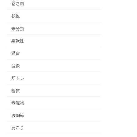
巻き肩
捻挫
未分類
柔軟性
猫背
産後
筋トレ
糖質
老廃物
股関節
肩こり