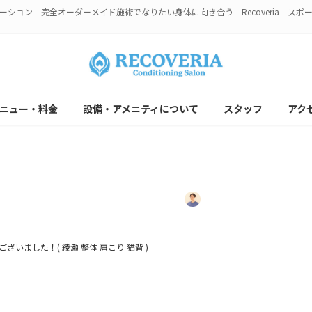
ション 完全オーダーメイド施術でなりたい身体に向き合う Recoveria ス
ニュー・料金
設備・アメニティについて
スタッフ
アク
りがとうございました！( 綾瀬 整体
最
年12月6日
2025年12月6日
上村拓矢リカバリ
終
更
新
ざいました！( 綾瀬 整体 肩こり 猫背 )
日
時
: