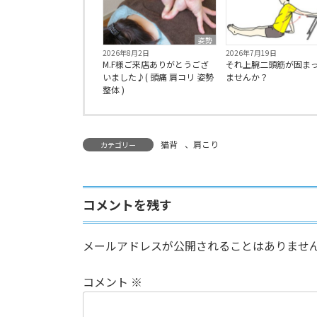
姿勢
2026年8月2日
2026年7月19日
M.F様ご来店ありがとうござ
それ上腕二頭筋が固ま
いました♪( 頭痛 肩コリ 姿勢
ませんか？
整体 )
猫背
、
肩こり
カテゴリー
コメントを残す
メールアドレスが公開されることはありませ
コメント
※