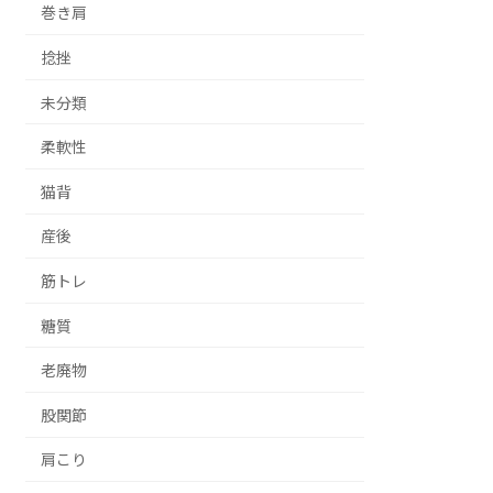
巻き肩
捻挫
未分類
柔軟性
猫背
産後
筋トレ
糖質
老廃物
股関節
肩こり