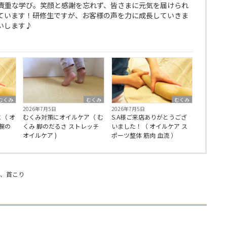
貴重な学び。笑顔と感謝を忘れず、皆さまに元気を届けられ
ています！研修生ですが、お客様の声を力に成長していきま
いします♪
むくみ
むくみ
むくみ
2026年7月5日
2026年7月5日
（ オ
むくみ対策にオイルケア（ む
S.A様ご来店ありがとうござ
腕の
くみ 脚のだるさ ストレッチ
いました！（ オイルケア ス
オイルケア )
ポーツ整体 筋肉 血流 ）
、
首こり