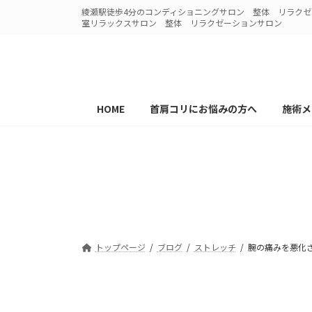
コ
ナ
綾瀬駅徒歩4分のコンディショニングサロン 整体 リラクゼー
ン
ビ
室リラックスサロン 整体 リラクゼーションサロン
テ
ゲ
ン
ー
ツ
シ
へ
ョ
ス
ン
HOME
首肩コリにお悩みの方へ
施術メ
キ
に
ッ
移
プ
動
腕の痛みを悪化させない
202
トップページ
ブログ
ストレッチ
腕の痛みを悪化さ