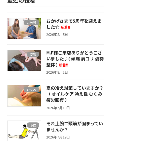
おかげさまで5周年を迎えま
未分類
した☆
新着!!
2026年8月5日
M.F様ご来店ありがとうござ
姿勢
いました♪( 頭痛 肩コリ 姿勢
整体 )
新着!!
2026年8月2日
夏の冷え対策していますか？
むくみ
（ オイルケア 冷え性 むくみ
疲労回復 ）
2026年7月19日
それ上腕二頭筋が固まってい
予防
ませんか？
2026年7月19日