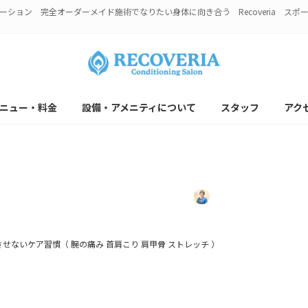
ション 完全オーダーメイド施術でなりたい身体に向き合う Recoveria ス
ニュー・料金
設備・アメニティについて
スタッフ
アク
ケア習慣（ 腕の痛み 首肩こり
最
6年1月24日
2026年1月27日
リカバリアスタッ
終
更
新
せないケア習慣（ 腕の痛み 首肩こり 肩甲骨 ストレッチ ）
日
時
: