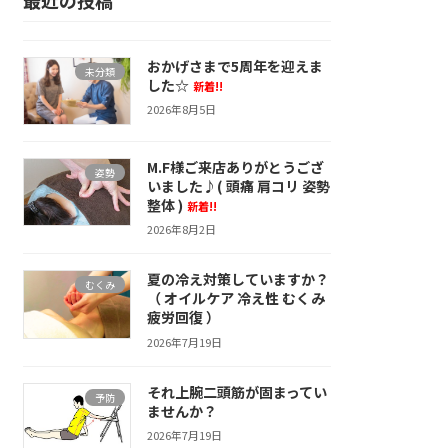
おかげさまで5周年を迎えま
未分類
した☆
新着!!
2026年8月5日
M.F様ご来店ありがとうござ
姿勢
いました♪( 頭痛 肩コリ 姿勢
整体 )
新着!!
2026年8月2日
夏の冷え対策していますか？
むくみ
（ オイルケア 冷え性 むくみ
疲労回復 ）
2026年7月19日
それ上腕二頭筋が固まってい
予防
ませんか？
2026年7月19日