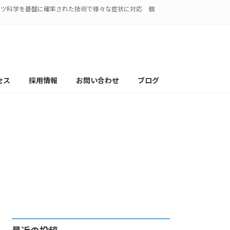
ポーツ科学を基盤に確率された技術で様々な症状に対応 個
セス
採用情報
お問い合わせ
ブログ
性 筋肉 関節 )
 Mai
最近の投稿