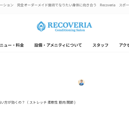
ション 完全オーダーメイド施術でなりたい身体に向き合う Recoveria ス
ニュー・料金
設備・アメニティについて
スタッフ
アク
方が効くの？（ ストレッチ 柔軟
最
25年9月5日
2025年9月5日
リカバリアスタッフ
終
更
新
い方が効くの？（ ストレッチ 柔軟性 筋肉 関節 )
日
時
: