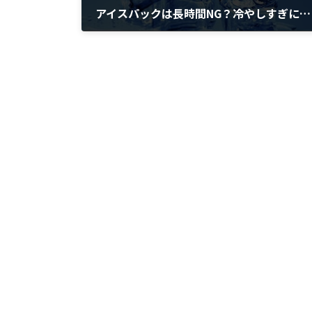
アイスパックは長時間NG？冷やしすぎに注意！( アイシング スポーツ 痛み 回復 )
2025年9月4日