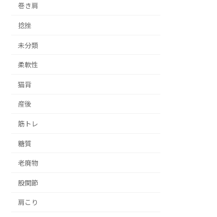
巻き肩
捻挫
未分類
柔軟性
猫背
産後
筋トレ
糖質
老廃物
股関節
肩こり