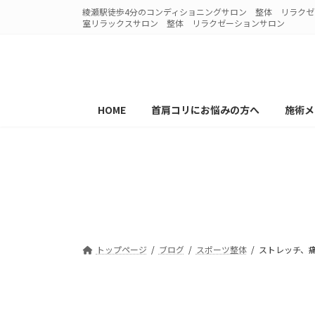
コ
ナ
綾瀬駅徒歩4分のコンディショニングサロン 整体 リラクゼー
ン
ビ
室リラックスサロン 整体 リラクゼーションサロン
テ
ゲ
ン
ー
ツ
シ
へ
ョ
ス
ン
HOME
首肩コリにお悩みの方へ
施術メ
キ
に
ッ
移
プ
動
ストレッチ、痛い
20
トップページ
ブログ
スポーツ整体
ストレッチ、痛