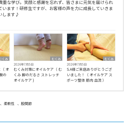
貴重な学び。笑顔と感謝を忘れず、皆さまに元気を届けられ
ています！研修生ですが、お客様の声を力に成長していきま
いします♪
むくみ
むくみ
むくみ
2026年7月5日
2026年7月5日
（ オ
むくみ対策にオイルケア（ む
S.A様ご来店ありがとうござ
腕の
くみ 脚のだるさ ストレッチ
いました！（ オイルケア ス
オイルケア )
ポーツ整体 筋肉 血流 ）
、
柔軟性
、
股関節